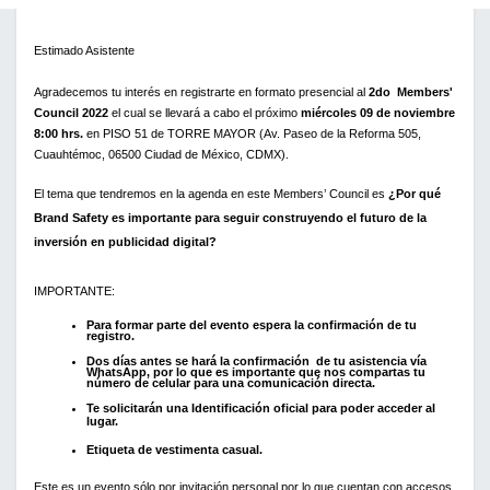
Ir al contenido
Todos los eventos
Estimado Asistente
Agradecemos tu interés en registrarte en formato presencial al 
2do  Members' 
Council 2022
 el cual se llevará a cabo el próximo 
miércoles 09 de noviembre 
8:00 hrs.
 en PISO 51 de TORRE MAYOR (Av. Paseo de la Reforma 505, 
Cuauhtémoc, 06500 Ciudad de México, CDMX). 
El tema que tendremos en la agenda en este Members’ Council es 
¿Por qué 
Brand Safety es importante para seguir construyendo el futuro de la 
inversión en publicidad digital?
IMPORTANTE: 
Para formar parte del evento espera la confirmación de tu 
registro. 
Dos días antes se hará la confirmación  de tu asistencia vía 
WhatsApp, por lo que es importante que nos compartas tu 
número de celular para una comunicación directa.
Te solicitarán una Identificación oficial para poder acceder al 
lugar. 
Etiqueta de vestimenta casual.
Este es un evento sólo por invitación personal por lo que cuentan con accesos 